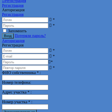
Регистрация
Регистрация
Авторизация
Регистрация
*
*
Запомнить
Потеряли пароль?
Авторизация
Регистрация
*
*
*
*
ФИО собственника
*
:
Номер телефона
:
Адрес участка
*
:
Номер участка
*
: